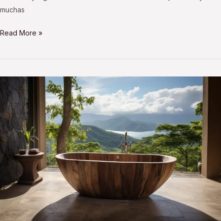
muchas
Read More »
El
maravilloso
baño
tailandés
de
hierbas