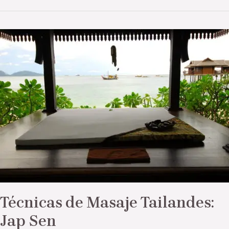
Técnicas
de
Masaje
Tailandes:
Jap
Sen
Técnicas de Masaje Tailandes:
Jap Sen