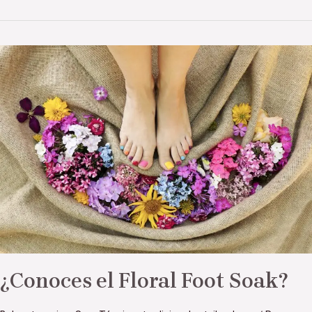
¿Conoces
el
Floral
Foot
Soak?
¿Conoces el Floral Foot Soak?