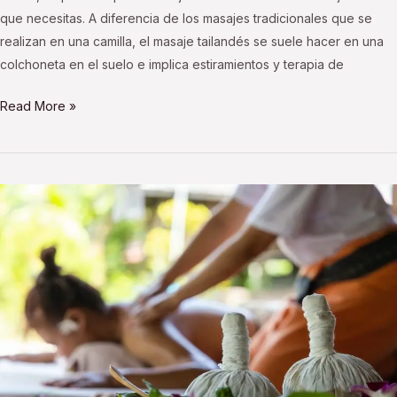
que necesitas. A diferencia de los masajes tradicionales que se
realizan en una camilla, el masaje tailandés se suele hacer en una
colchoneta en el suelo e implica estiramientos y terapia de
Read More »
¿Conoces
el
masaje
tailandés
Luk
Pra
Kob?