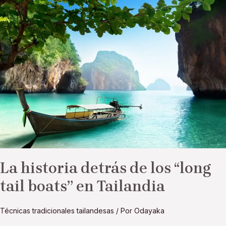
La
historia
detrás
de
los
“long
tail
boats”
en
Tailandia
La historia detrás de los “long
tail boats” en Tailandia
Técnicas tradicionales tailandesas
/ Por
Odayaka