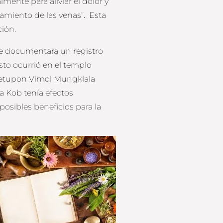
mente para aliviar el dolor y
iramiento de las venas”. Esta
ión.
e documentara un registro
sto ocurrió en el templo
hetupon Vimol Mungklala
a Kob tenía efectos
posibles beneficios para la