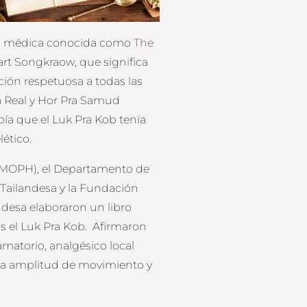
blia médica conocida como
The
rt Songkraow, que significa
ción respetuosa a todas las
ca Real y Hor Pra Samud
ía que el Luk Pra Kob tenía
ético.
s (MOPH), el Departamento de
a Tailandesa y la Fundación
andesa elaboraron un libro
as el Luk Pra Kob. Afirmaron
amatorio, analgésico local
ra la amplitud de movimiento y