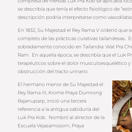
compresa de hierbas Luk Pra Kob se aplicaba local
se describía que tenía el efecto fisiológico de “est
descripción podría interpretarse como vasodilatac
En 1832, Su Majestad el Rey Rama V ordenó que s
completo de las prácticas curativas tailandesas. E
sobradamente conocido en Tailandia: Wat Pra C
Ram. En aquella época, se describía que el Luk Pr
terapéuticos sobre el dolor musculoesquelético y 
obstrucción del tracto urinario.
El hermano menor de Su Majestad el
Rey Rama III, Krome Praya Dumrong
Rajanuparp, inició una tercera
referencia a la antigua sabiduría del
Luk Pra Kob. Nombró al director de la
Escuela Vejasamosorn, Praya