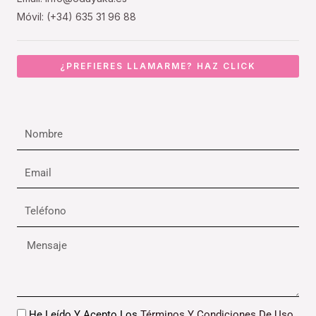
Móvil: (+34) 635 31 96 88
¿PREFIERES LLAMARME? HAZ CLICK
Nombre
Email
Teléfono
Mensaje
Datos
He Leído Y Acepto Los
Términos Y Condiciones De Uso