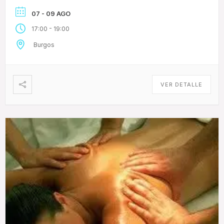
Al intercambio de masaje se […]
07 - 09 AGO
-
17:00
19:00
Burgos
VER DETALLE