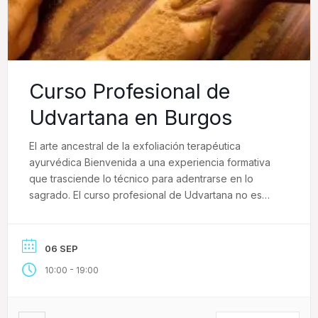
Curso Profesional de
Udvartana en Burgos
El arte ancestral de la exfoliación terapéutica
ayurvédica Bienvenida a una experiencia formativa
que trasciende lo técnico para adentrarse en lo
sagrado. El curso profesional de Udvartana no es
solo una formación en masaje/tratamiento corporal
seco. Es una inmersión profunda en uno de los
rituales más antiguos y purificadores del Ayurveda, la
06 SEP
ciencia milenaria de […]
-
10:00
19:00