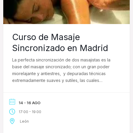
Curso de Masaje
Sincronizado en Madrid
La perfecta sincronización de dos masajistas es la
base del masaje sincronizado; con un gran poder
miorelajante y antiestres, y depuradas técnicas
extremadamente suaves y sutiles, las cuales
producen unas sensaciones altamente gratificantes y
placenteras. Apto para personas amantes de los
masajes delicados y nada profundos o para
14 - 16 AGO
aquellos con poca tolerancia a las manipulaciones
-
17:00
19:00
[…]
León