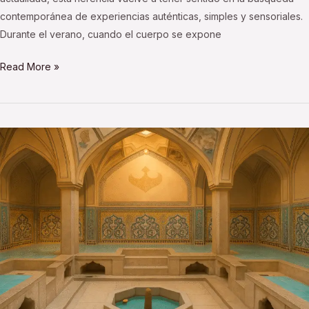
contemporánea de experiencias auténticas, simples y sensoriales.
Durante el verano, cuando el cuerpo se expone
Read More »
5
rituales
ancestrales
secretos
que
aún
embellecen
el
mundo