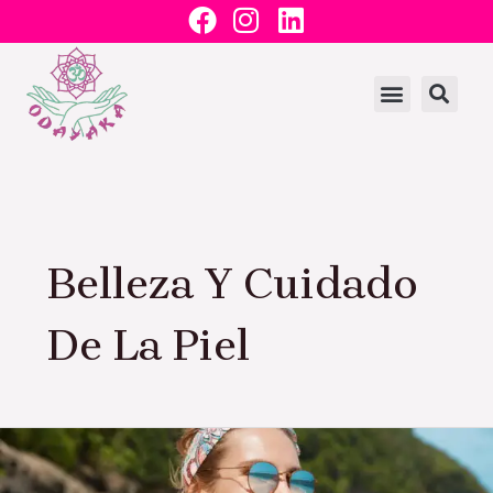
F
I
L
Ir
a
n
i
al
c
s
n
contenido
e
t
k
b
a
e
o
g
d
o
r
i
k
a
n
m
Belleza Y Cuidado
De La Piel
Cosmética
refrescante