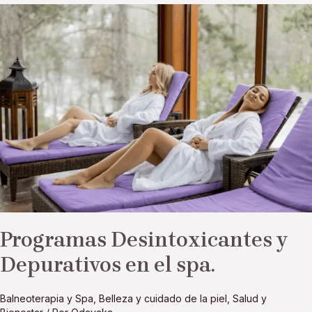
Programas
Desintoxicantes
y
Depurativos
en
el
spa.
Programas Desintoxicantes y
Depurativos en el spa.
Balneoterapia y Spa
,
Belleza y cuidado de la piel
,
Salud y