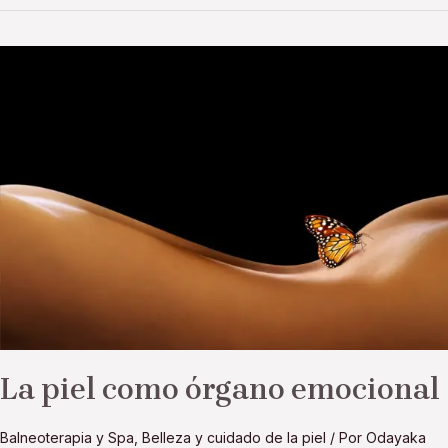
La
piel
como
órgano
emocional
La piel como órgano emocional
Balneoterapia y Spa
,
Belleza y cuidado de la piel
/ Por
Odayaka