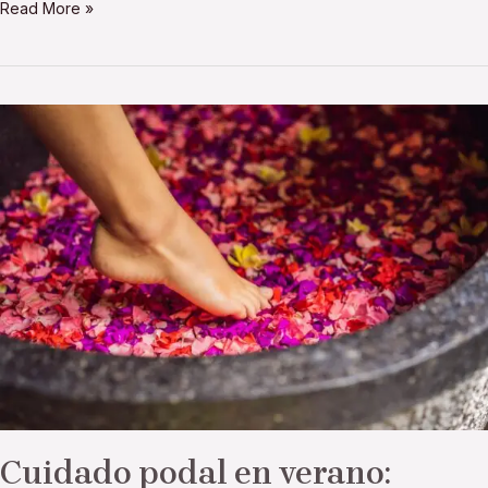
Read More »
Cuidado
podal
en
verano:
bienestar
desde
los
pies
Cuidado podal en verano: