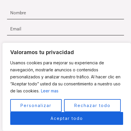
Nombre
Email
Teléfono
Valoramos tu privacidad
Mensaje
Usamos cookies para mejorar su experiencia de
navegación, mostrarle anuncios o contenidos
personalizados y analizar nuestro tráfico. Al hacer clic en
“Aceptar todo” usted da su consentimiento a nuestro uso
Datos
He Leído Y Acepto Los
Términos Y Condiciones De Uso
de las cookies.
Leer mas
Personalizar
Rechazar todo
Datos
Doy Mi Consentimiento A Odayaka School Para Atender
Las Peticiones Solicitadas En El Formulario Y Recibir
Aceptar todo
Comunicaciones Comerciales Electrónicas De Sus
Servicios.