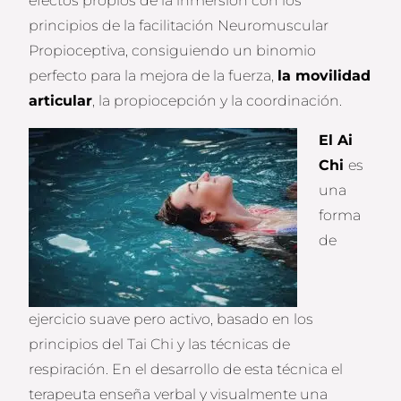
efectos propios de la inmersión con los
principios de la facilitación Neuromuscular
Propioceptiva, consiguiendo un binomio
perfecto para la mejora de la fuerza,
la movilidad
articular
, la propiocepción y la coordinación.
El Ai
Chi
es
una
forma
de
ejercicio suave pero activo, basado en los
principios del Tai Chi y las técnicas de
respiración. En el desarrollo de esta técnica el
terapeuta enseña verbal y visualmente una