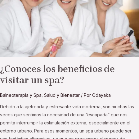
visitar
un
spa?
¿Conoces los beneficios de
visitar un spa?
Balneoterapia y Spa
,
Salud y Bienestar
/ Por
Odayaka
Debido a la ajetreada y estresante vida moderna, son muchas las
veces que sentimos la necesidad de una “escapada” que nos
permita interrumpir la estimulación externa, especialmente en el
entorno urbano. Para esos momentos, un spa urbano puede ser
una fantástica alternativa, ya que no precisamos disponer de