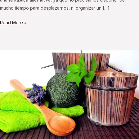
mucho tiempo para desplazarnos, ni organizar un […]
Read More »
Tratamientos
en
un
spa:
la
termoterapia