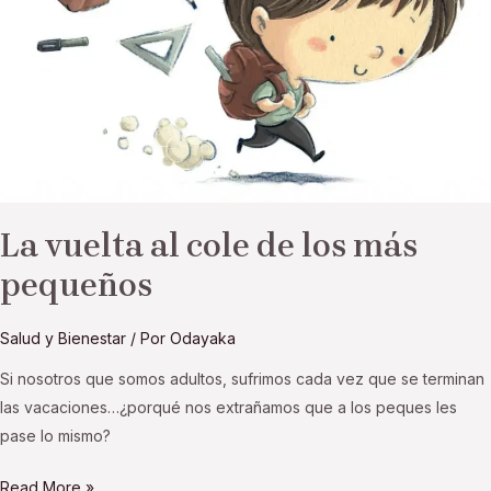
de
los
más
pequeños
La vuelta al cole de los más
pequeños
Salud y Bienestar
/ Por
Odayaka
Si nosotros que somos adultos, sufrimos cada vez que se terminan
las vacaciones…¿porqué nos extrañamos que a los peques les
pase lo mismo?
Read More »