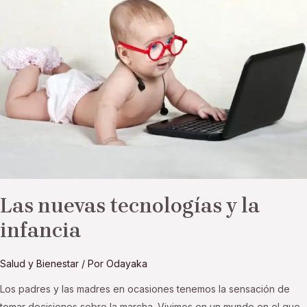
tecnologías
y
la
infancia
Las nuevas tecnologías y la
infancia
Salud y Bienestar
/ Por
Odayaka
Los padres y las madres en ocasiones tenemos la sensación de
tomar decisiones sobre la marcha. Vivimos en un mundo en el que