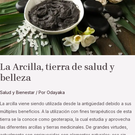
salud
y
belleza
La Arcilla, tierra de salud y
belleza
Salud y Bienestar
/ Por
Odayaka
La arcilla viene siendo utilizada desde la antigüedad debido a sus
múltiples beneficios. A la utilización con fines terapéuticos de esta
tierra se la conoce como geoterapia, la cual estudia y aprovecha
las diferentes arcillas y tierras medicinales. De grandes virtudes,
actualmente son enriquecidas con elementos naturales; eso sin