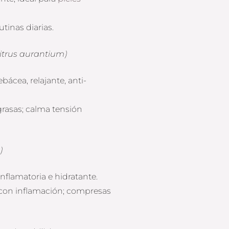
tinas diarias.
itrus aurantium)
ácea, relajante, anti-
grasas; calma tensión
)
inflamatoria e hidratante.
 y con inflamación; compresas