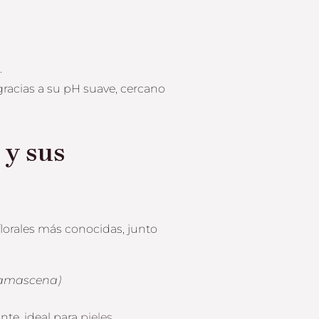
.
 gracias a su pH suave, cercano
 y sus
florales más conocidas, junto
damascena)
nte, ideal para
pieles