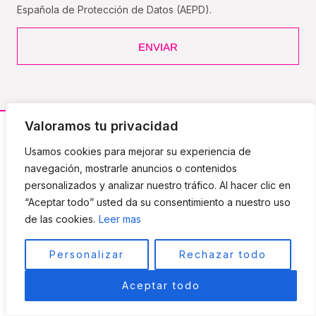
Española de Protección de Datos (AEPD).
ENVIAR
Valoramos tu privacidad
Usamos cookies para mejorar su experiencia de
navegación, mostrarle anuncios o contenidos
personalizados y analizar nuestro tráfico. Al hacer clic en
“Aceptar todo” usted da su consentimiento a nuestro uso
Academia Odayaka School
, Cursos de masajes, terapias
de las cookies.
Leer mas
naturales y masajes orientales. Aprende la técnica que más te
guste sin moverte de tu ciudad.
Personalizar
Rechazar todo
Aceptar todo
Formación