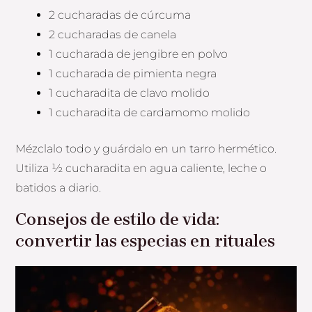
2 cucharadas de cúrcuma
2 cucharadas de canela
1 cucharada de jengibre en polvo
1 cucharada de pimienta negra
1 cucharadita de clavo molido
1 cucharadita de cardamomo molido
Mézclalo todo y guárdalo en un tarro hermético.
Utiliza ½ cucharadita en agua caliente, leche o
batidos a diario.
Consejos de estilo de vida:
convertir las especias en rituales