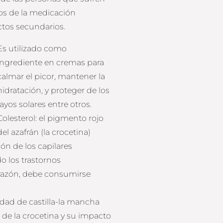
los de la medicación
ctos secundarios.
Es utilizado como
ingrediente en cremas para
calmar el picor, mantener la
hidratación, y proteger de los
rayos solares entre otros.
Colesterol: el pigmento rojo
del azafrán (la crocetina)
ión de los capilares
o los trastornos
orazón, debe consumirse
idad de castilla-la mancha
de la crocetina y su impacto