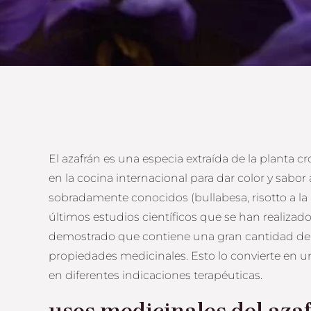
El azafrán es una especia extraída de la planta c
en la cocina internacional para dar color y sabor 
sobradamente conocidos (bullabesa, risotto a la 
últimos estudios científicos que se han realizado
demostrado que contiene una gran cantidad d
propiedades medicinales. Esto lo convierte en u
en diferentes indicaciones terapéuticas.
usos medicinales del aza