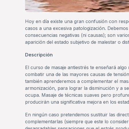
Hoy en día existe una gran confusión con resp
casos a una excesiva patologización. Debemos 
consecuencias negativas (ni causas); son vario
aparición del estado subjetivo de malestar o di
Descripción
El curso de masaje antiestrés te enseñará algo
combatir una de las mayores causas de tensión
también aprenderemos a complementar el masaj
armonización, para lograr la disminución y a se
ocupa. Masaje de técnicas suaves pero profund
producirán una significativa mejora en los esta
En ningún caso pretendemos sustituir las direct
complementarlas (siempre que este lo considere
desagradables sensaciones que el estrés produc