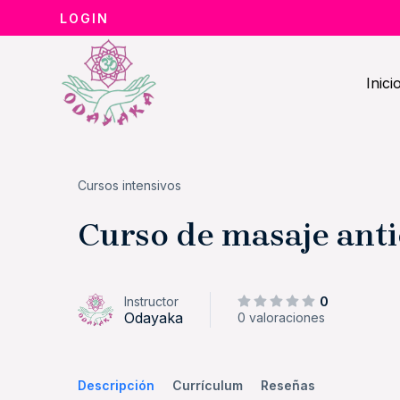
Ir
LOGIN
al
contenido
Inici
Cursos intensivos
Curso de masaje anti
0
Instructor
Odayaka
0 valoraciones
Descripción
Currículum
Reseñas