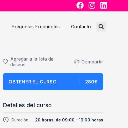
F
I
L
a
n
i
c
s
n
e
t
k
Preguntas Frecuentes
Contacto
b
a
e
o
g
d
o
r
i
k
a
n
Agregar a la lista de
m
Compartir
deseos
OBTENER EL CURSO
280€
Detalles del curso
Duración
20 horas, de 09:00 – 19:00 horas