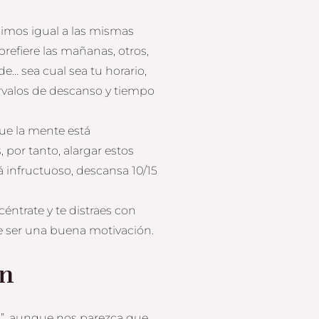
dimos igual a las mismas
prefiere las mañanas, otros,
de… sea cual sea tu horario,
rvalos de descanso y tiempo
ue la mente está
 por tanto, alargar estos
á infructuoso, descansa 10/15
éntrate y te distraes con
le ser una buena motivación.
en
a”, aunque nos parezca que