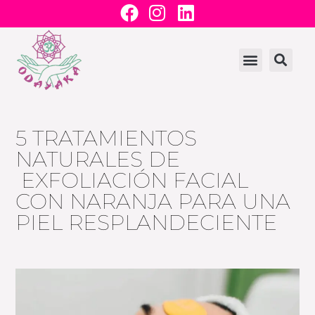
F
I
L
Ir
a
n
i
al
c
s
n
contenido
e
t
k
b
a
e
o
g
d
o
r
i
5 TRATAMIENTOS
k
a
n
m
NATURALES DE
EXFOLIACIÓN FACIAL
CON NARANJA PARA UNA
PIEL RESPLANDECIENTE