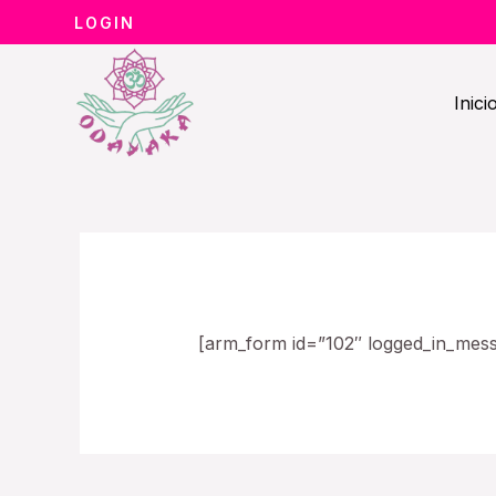
Ir
LOGIN
al
contenido
Inici
[arm_form id=”102″ logged_in_messa