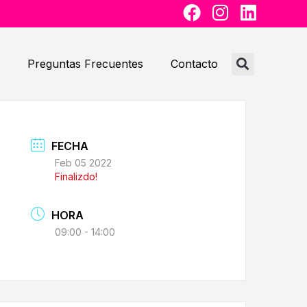
F
I
L
a
n
i
c
s
n
e
t
k
Preguntas Frecuentes
Contacto
b
a
e
o
g
d
o
r
i
k
a
n
FECHA
m
Feb 05 2022
Finalizdo!
HORA
09:00 - 14:00