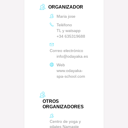
ORGANIZADOR
Maria jose
Teléfono
TL y watsapp
+34 635319688
Correo electrónico
info@odayaka.es
Web
www.odayaka-
spa-school.com
OTROS
ORGANIZADORES
Centro de yoga y
pilates Namaste